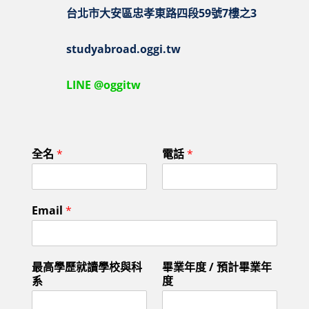
台北市大安區忠孝東路四段59號7樓之3
studyabroad.oggi.tw
LINE @oggitw
全名
*
電話
*
Email
*
我
最高學歷就讀學校與科
畢業年度 / 預計畢業年
想
系
度
詢
問