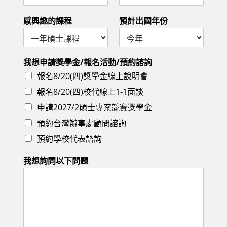
以
下
感興趣的課程
預計出國年份
問
題
預
計
我想申請獎學金/報名活動/預約諮詢
畢
業
報名8/20(四)獎學金線上說明會
年
報名8/20(四)校代線上1-1面談
度
電
申請2027/2碩士專案競賽獎學金
話
預約台灣辦事處顧問諮詢
預約學校代表諮詢
我想詢問以下問題