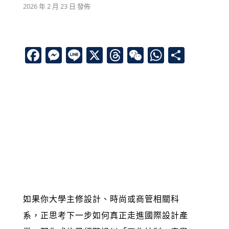
2026 年 2 月 23 日 發佈
F
M
Li
X
T
W
W
分
a
e
n
h
e
h
享
c
ss
e
re
C
at
e
e
a
h
s
03/11 週三 19:00
b
n
d
at
A
o
g
s
p
會後可安排校代1對1面談，名額有限
o
er
p
線上 (ZOOM)
k
如果你大學主修設計、時尚或商管相關科
系，正思考下一步如何真正走進國際設計產