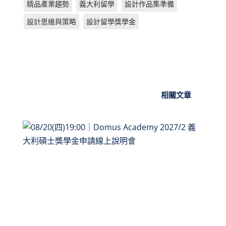
精品產業趨勢
義大利留學
設計作品集準備
o
g
s
p
設計思維與策略
設計留學獎學金
o
er
p
k
相關文章