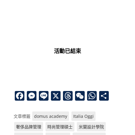
學校代表
活動已結束
F
M
Li
X
T
W
W
分
a
e
n
h
e
h
享
c
ss
e
re
C
at
文章標籤
domus academy
Italia Oggi
e
e
a
h
s
奢侈品牌管理
時尚管理碩士
米蘭設計學院
b
n
d
at
A